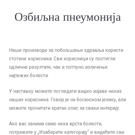
Озбиљна пнеумонија
Наше производе за побољшање здравља користи
стотине корисника.
Сви корисници су постигли
одличне резултате, чак и потпуно излечење
најтежих болести.
У наставку можете погледати видео изјаве неких
наших корисника.
Говор је на босанском језику, али
можете прочитати кратак опис за сваки интервју.
Ако вас занима само нека врста болести,
потражите у „Изаберите категорију“ и видећете све