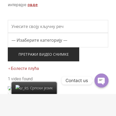
интервјуе
овде
.
Болести плућа
1 video found
Contact us
Српски језик
7:10